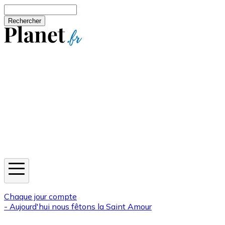
Aller au contenu principal
Rechercher
Jeux
Météo
Horoscope
Newsletters
Chaque jour compte
- Aujourd'hui nous fêtons la
Saint Amour