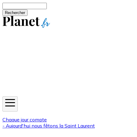
Aller au contenu principal
Rechercher
Jeux
Météo
Horoscope
Newsletters
Chaque jour compte
- Aujourd'hui nous fêtons la
Saint Laurent