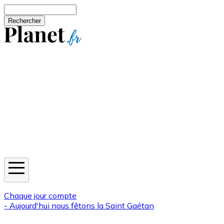
Aller au contenu principal
Rechercher
Jeux
Météo
Horoscope
Newsletters
Chaque jour compte
- Aujourd'hui nous fêtons la
Saint Gaétan