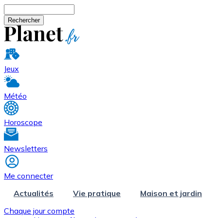
Aller au contenu principal
Rechercher
Jeux
Météo
Horoscope
Newsletters
Me connecter
Actualités
Vie pratique
Maison et jardin
Chaque jour compte