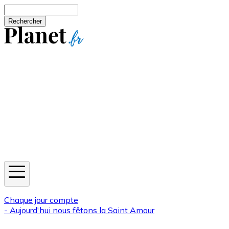
Aller au contenu principal
Rechercher
Jeux
Météo
Horoscope
Newsletters
Chaque jour compte
- Aujourd'hui nous fêtons la
Saint Amour