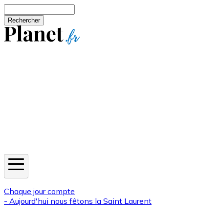
Aller au contenu principal
Rechercher
Jeux
Météo
Horoscope
Newsletters
Chaque jour compte
- Aujourd'hui nous fêtons la
Saint Laurent