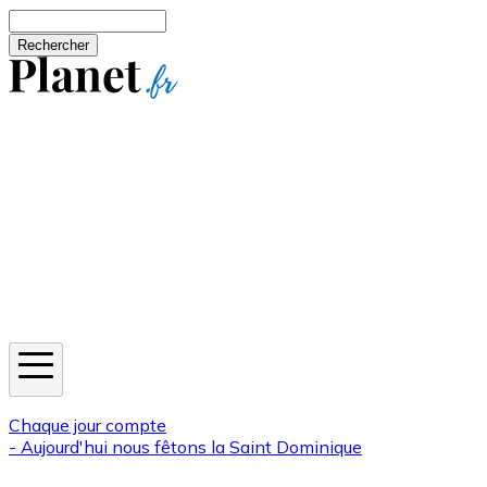
Aller au contenu principal
Rechercher
Jeux
Météo
Horoscope
Newsletters
Chaque jour compte
- Aujourd'hui nous fêtons la
Saint Dominique