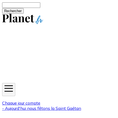
Aller au contenu principal
Rechercher
Jeux
Météo
Horoscope
Newsletters
Chaque jour compte
- Aujourd'hui nous fêtons la
Saint Gaétan