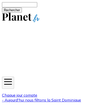
Aller au contenu principal
Rechercher
Jeux
Météo
Horoscope
Newsletters
Chaque jour compte
- Aujourd'hui nous fêtons la
Saint Dominique