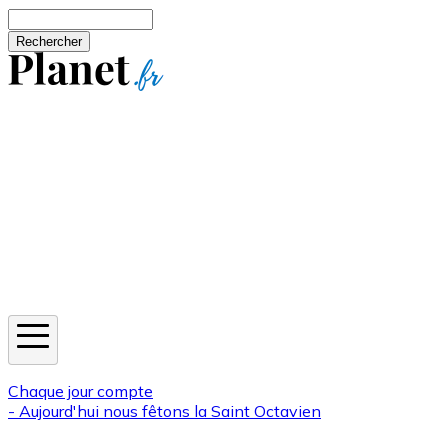
Aller au contenu principal
Rechercher
Jeux
Météo
Horoscope
Newsletters
Chaque jour compte
- Aujourd'hui nous fêtons la
Saint Octavien