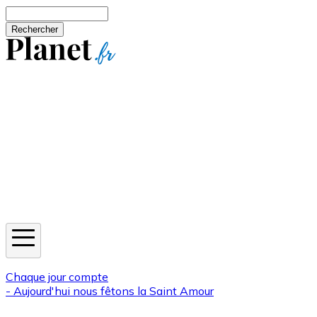
Aller au contenu principal
Rechercher
Jeux
Météo
Horoscope
Newsletters
Chaque jour compte
- Aujourd'hui nous fêtons la
Saint Amour