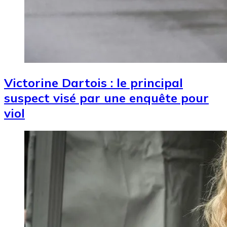
Victorine Dartois : le principal
suspect visé par une enquête pour
viol
Image