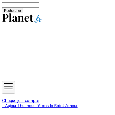
Aller au contenu principal
Rechercher
Jeux
Météo
Horoscope
Newsletters
Chaque jour compte
- Aujourd'hui nous fêtons la
Saint Amour