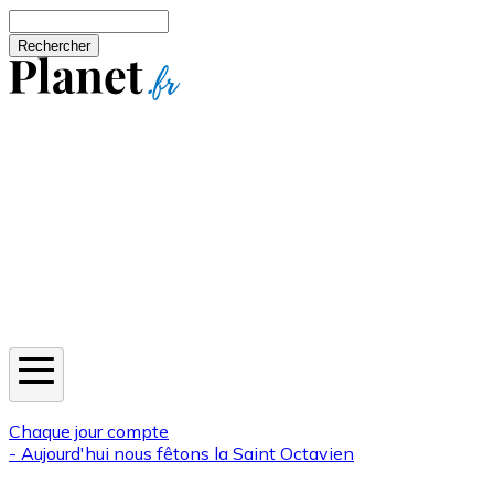
Aller au contenu principal
Rechercher
Jeux
Météo
Horoscope
Newsletters
Chaque jour compte
- Aujourd'hui nous fêtons la
Saint Octavien