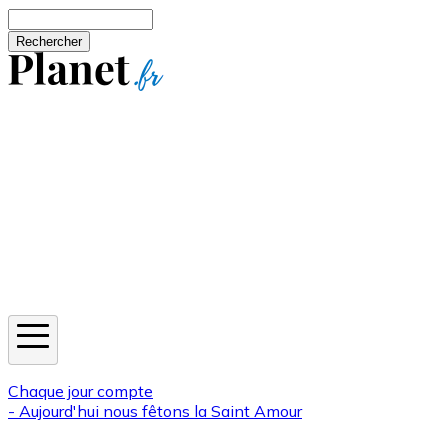
Aller au contenu principal
Rechercher
Jeux
Météo
Horoscope
Newsletters
Chaque jour compte
- Aujourd'hui nous fêtons la
Saint Amour