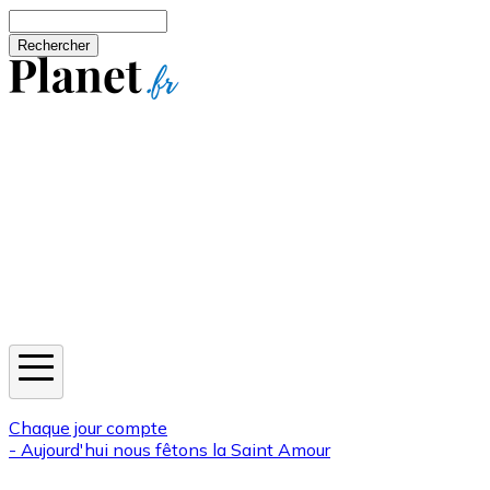
Aller au contenu principal
Rechercher
Jeux
Météo
Horoscope
Newsletters
Chaque jour compte
- Aujourd'hui nous fêtons la
Saint Amour