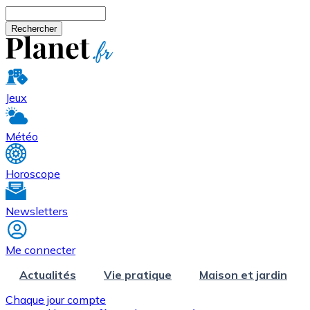
Aller au contenu principal
Rechercher
Jeux
Météo
Horoscope
Newsletters
Me connecter
Actualités
Vie pratique
Maison et jardin
Chaque jour compte