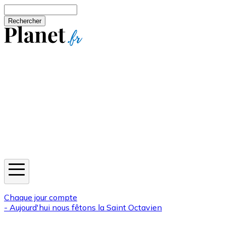
Aller au contenu principal
Rechercher
Jeux
Météo
Horoscope
Newsletters
Chaque jour compte
- Aujourd'hui nous fêtons la
Saint Octavien