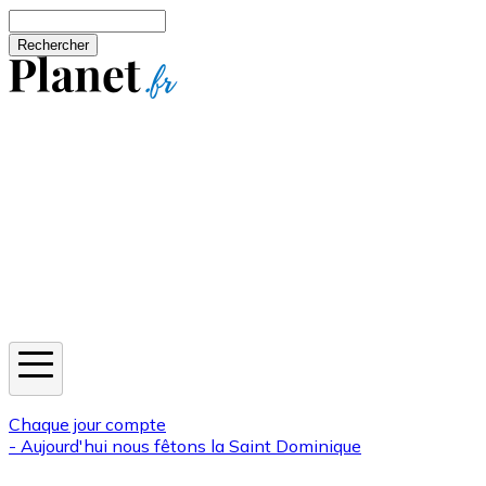
Aller au contenu principal
Rechercher
Jeux
Météo
Horoscope
Newsletters
Chaque jour compte
- Aujourd'hui nous fêtons la
Saint Dominique