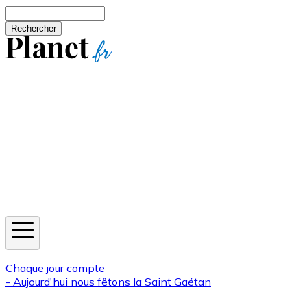
Aller au contenu principal
Rechercher
Jeux
Météo
Horoscope
Newsletters
Chaque jour compte
- Aujourd'hui nous fêtons la
Saint Gaétan