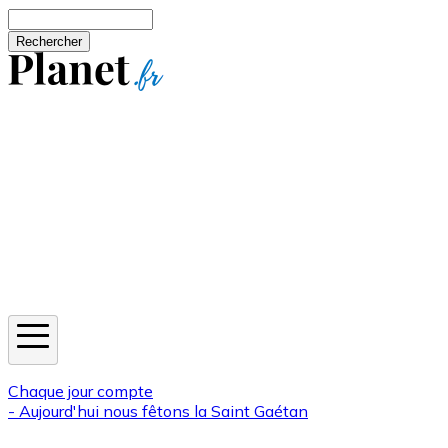
Aller au contenu principal
Rechercher
Jeux
Météo
Horoscope
Newsletters
Chaque jour compte
- Aujourd'hui nous fêtons la
Saint Gaétan