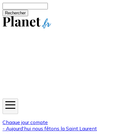
Aller au contenu principal
Rechercher
Jeux
Météo
Horoscope
Newsletters
Chaque jour compte
- Aujourd'hui nous fêtons la
Saint Laurent