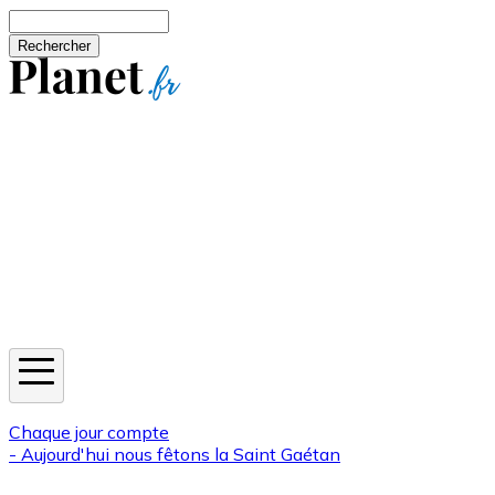
Aller au contenu principal
Rechercher
Jeux
Météo
Horoscope
Newsletters
Chaque jour compte
- Aujourd'hui nous fêtons la
Saint Gaétan