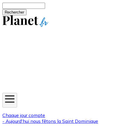
Aller au contenu principal
Rechercher
Jeux
Météo
Horoscope
Newsletters
Chaque jour compte
- Aujourd'hui nous fêtons la
Saint Dominique