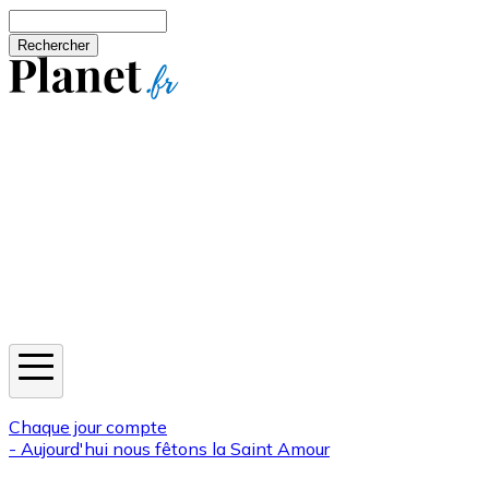
Aller au contenu principal
Rechercher
Jeux
Météo
Horoscope
Newsletters
Chaque jour compte
- Aujourd'hui nous fêtons la
Saint Amour