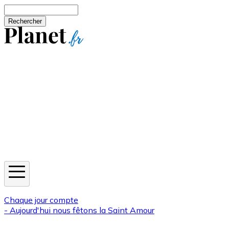
Aller au contenu principal
Rechercher
Jeux
Météo
Horoscope
Newsletters
Chaque jour compte
- Aujourd'hui nous fêtons la
Saint Amour