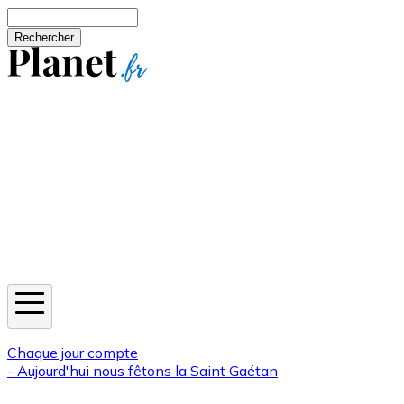
Aller au contenu principal
Rechercher
Jeux
Météo
Horoscope
Newsletters
Chaque jour compte
- Aujourd'hui nous fêtons la
Saint Gaétan