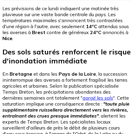
Les prévisions de ce lundi indiquent une matinée très
pluvieuse sur une vaste bande centrale du pays. Les
températures maximales s'annoncent très contrastées
d'une région à l'autre, avec seulement
14°C
attendus sous
les averses à
Brest
contre de généreux
24°C
annoncés à
Nice
.
Des sols saturés renforcent le risque
d'inondation immédiate
En
Bretagne
et dans les
Pays de la Loire
, la succession
ininterrompue des averses a fortement fragilisé les terres
agricoles et urbaines. Selon la publication spécialisée
Temps Breton, les précipitations abondantes des
dernières semaines ont totalement "
gorgé les sols
". Cette
saturation implique une conséquence directe :
"toute pluie
supplémentaire ruissellera directement vers les rivières,
entraînant des crues presque immédiates"
, alertent les
experts de Temps Breton. Les spécialistes locaux
surveillent d'ailleurs de près le débit de plusieurs cours
d'eau sous tension, à l'image de l'Odet, de la Laïta ou du