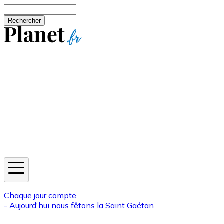
Aller au contenu principal
Rechercher
Jeux
Météo
Horoscope
Newsletters
Chaque jour compte
- Aujourd'hui nous fêtons la
Saint Gaétan