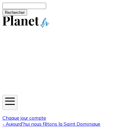
Aller au contenu principal
Rechercher
Jeux
Météo
Horoscope
Newsletters
Chaque jour compte
- Aujourd'hui nous fêtons la
Saint Dominique