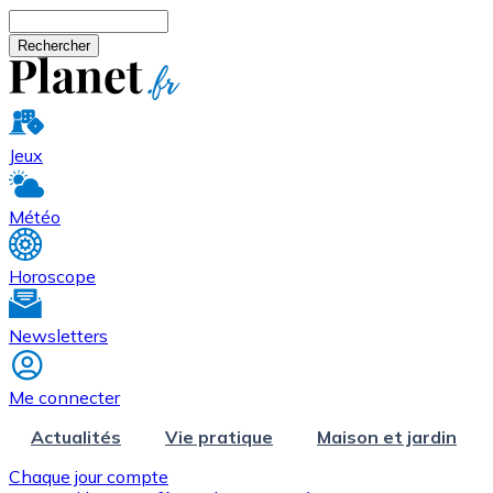
Aller au contenu principal
Rechercher
Jeux
Météo
Horoscope
Newsletters
Me connecter
Actualités
Vie pratique
Maison et jardin
Chaque jour compte