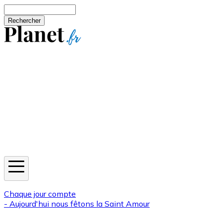
Aller au contenu principal
Rechercher
Jeux
Météo
Horoscope
Newsletters
Chaque jour compte
- Aujourd'hui nous fêtons la
Saint Amour