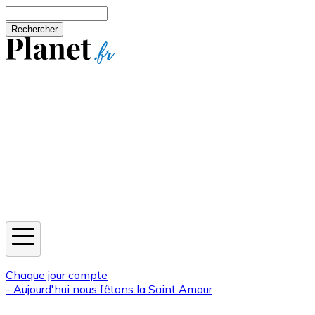
Aller au contenu principal
Rechercher
Jeux
Météo
Horoscope
Newsletters
Chaque jour compte
- Aujourd'hui nous fêtons la
Saint Amour