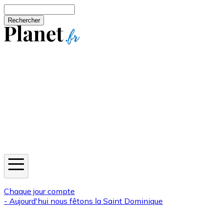
Aller au contenu principal
Rechercher
Jeux
Météo
Horoscope
Newsletters
Chaque jour compte
- Aujourd'hui nous fêtons la
Saint Dominique