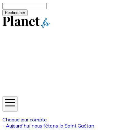
Aller au contenu principal
Rechercher
Jeux
Météo
Horoscope
Newsletters
Chaque jour compte
- Aujourd'hui nous fêtons la
Saint Gaétan