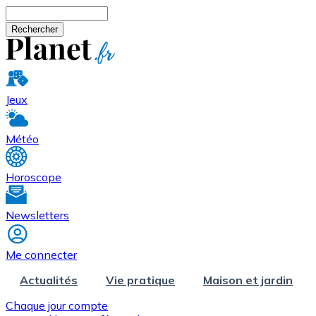
Aller au contenu principal
Rechercher
Jeux
Météo
Horoscope
Newsletters
Me connecter
Actualités
Vie pratique
Maison et jardin
Chaque jour compte