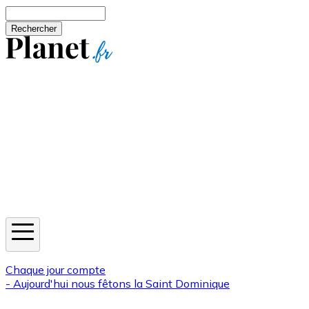
Aller au contenu principal
Rechercher
Jeux
Météo
Horoscope
Newsletters
Chaque jour compte
- Aujourd'hui nous fêtons la
Saint Dominique