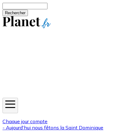
Aller au contenu principal
Rechercher
Jeux
Météo
Horoscope
Newsletters
Chaque jour compte
- Aujourd'hui nous fêtons la
Saint Dominique