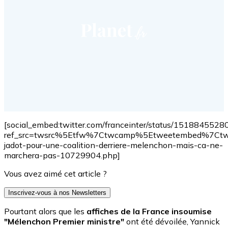
[social_embed:twitter.com/franceinter/status/15188455
ref_src=twsrc%5Etfw%7Ctwcamp%5Etweetembed%7Ctwt
jadot-pour-une-coalition-derriere-melenchon-mais-ca-ne-
marchera-pas-10729904.php]
Vous avez aimé cet article ?
Inscrivez-vous à nos Newsletters
Pourtant alors que les
affiches de la France insoumise
"Mélenchon Premier ministre"
ont été dévoilée, Yannick