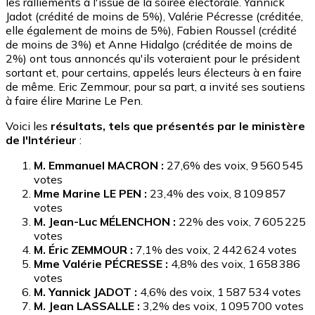
les ralliements à l'issue de la soirée électorale. Yannick
Jadot (crédité de moins de 5%), Valérie Pécresse (créditée,
elle également de moins de 5%), Fabien Roussel (crédité
de moins de 3%) et Anne Hidalgo (créditée de moins de
2%) ont tous annoncés qu'ils voteraient pour le président
sortant et, pour certains, appelés leurs électeurs à en faire
de même. Eric Zemmour, pour sa part, a invité ses soutiens
à faire élire Marine Le Pen.
Voici les
résultats, tels que présentés par le ministère
de l'Intérieur
:
M. Emmanuel MACRON :
27,6% des voix, 9 560 545
votes
Mme Marine LE PEN :
23,4% des voix, 8 109 857
votes
M. Jean-Luc MÉLENCHON :
22% des voix, 7 605 225
votes
M. Éric ZEMMOUR :
7,1% des voix, 2 442 624 votes
Mme Valérie PÉCRESSE :
4,8% des voix, 1 658 386
votes
M. Yannick JADOT :
4,6% des voix, 1 587 534 votes
M. Jean LASSALLE :
3,2% des voix, 1 095 700 votes