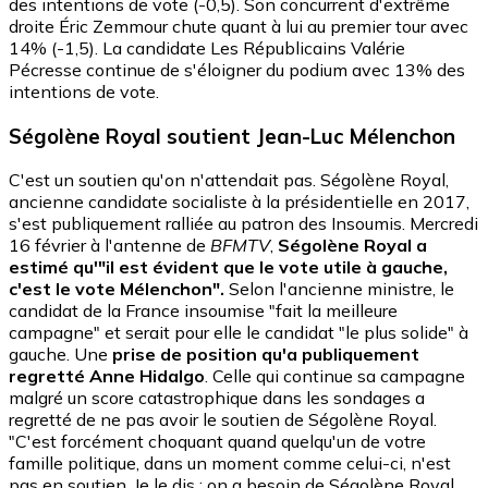
des intentions de vote (-0,5). Son concurrent d'extrême
droite Éric Zemmour chute quant à lui au premier tour avec
14% (-1,5). La candidate Les Républicains Valérie
Pécresse continue de s'éloigner du podium avec 13% des
intentions de vote.
Ségolène Royal soutient Jean-Luc Mélenchon
C'est un soutien qu'on n'attendait pas. Ségolène Royal,
ancienne candidate socialiste à la présidentielle en 2017,
s'est publiquement ralliée au patron des Insoumis. Mercredi
16 février à l'antenne de
BFMTV
,
Ségolène Royal a
estimé qu'"il est évident que le vote utile à gauche,
c'est le vote Mélenchon".
Selon l'ancienne ministre, le
candidat de la France insoumise "fait la meilleure
campagne" et serait pour elle le candidat "le plus solide" à
gauche. Une
prise de position qu'a publiquement
regretté Anne Hidalgo
. Celle qui continue sa campagne
malgré un score catastrophique dans les sondages a
regretté de ne pas avoir le soutien de Ségolène Royal.
"C'est forcément choquant quand quelqu'un de votre
famille politique, dans un moment comme celui-ci, n'est
pas en soutien. Je le dis : on a besoin de Ségolène Royal,