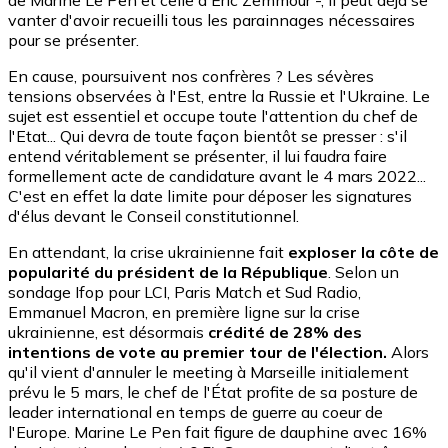
de Marine Le Pen et celle d'Eric Zemmour -, il peut déjà se
vanter d'avoir recueilli tous les parainnages nécessaires
pour se présenter.
En cause, poursuivent nos confrères ? Les sévères
tensions observées à l'Est, entre la Russie et l'Ukraine. Le
sujet est essentiel et occupe toute l'attention du chef de
l'Etat... Qui devra de toute façon bientôt se presser : s'il
entend véritablement se présenter, il lui faudra faire
formellement acte de candidature avant le 4 mars 2022...
C'est en effet la date limite pour déposer les signatures
d'élus devant le Conseil constitutionnel.
En attendant, la crise ukrainienne fait
exploser la côte de
popularité du président de la République
. Selon un
sondage Ifop pour LCI, Paris Match et Sud Radio,
Emmanuel Macron, en première ligne sur la crise
ukrainienne, est désormais
crédité de 28% des
intentions de vote au premier tour de l'élection.
Alors
qu'il vient d'annuler le meeting à Marseille initialement
prévu le 5 mars, le chef de l'État profite de sa posture de
leader international en temps de guerre au coeur de
l'Europe. Marine Le Pen fait figure de dauphine avec 16%