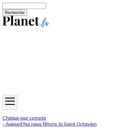
Aller au contenu principal
Rechercher
Jeux
Météo
Horoscope
Newsletters
Chaque jour compte
- Aujourd'hui nous fêtons la
Saint Octavien