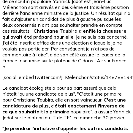
de ce scrutin populaire. Yannick Jadot est Jean-Luc
Mélenchon sont arrivés en deuxième et troisième position
derrière l'ancienne ministre de la Justice. Un résultat qui n'a
fait qu'ajouter un candidat de plus à gauche puisque les
deux concernés n'ont pas souhaiter prendre en compte
ces résultats. "
Christiane Taubira a enfilé la chaussure
qui avait été préparé pour elle
. Je ne suis pas concerné.
J'ai été inscrit d'office dans une élection à laquelle je ne
voulais pas participer. Par conséquent je n'ai pas de
commentaire à faire", a de son côté assuré le leader de la
France insoumise sur le plateau de C dans l'Air sur France
5.
[social_embed:twitter.com/JLMelenchon/status/1487881
Le candidat écologiste a pour sa part assuré que cela
n'était "qu'une candidate de plus". "C'était une primaire
pour Christiane Taubira, elle en sort vainqueur.
C'est une
candidature de plus, c'était exactement l'inverse de
ce que souhaitait la primaire
populaire", a assuré Yannick
Jadot sur le plateau du JT de TF1 ce dimanche 30 janvier.
"
Je prendrai l’initiative d’appeler les autres candidats