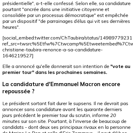
présidentielle", a-t-elle confessé. Selon elle, sa candidature
pourtant "ancrée dans une initiative citoyenne et
consolidée par un processus démocratique" est empêchée
par un dispositif "de parrainages d’élus qui vit ses dernières
heures".
[social_embed:twitter.com/ChTaubira/status/149897792
ref_src=twsrc%5Etfw%7Ctwcamp%5Etweetembed%7Ctwt
christiane-taubira-renonce-a-sa-candidature-
1646219527]
Elle a annoncé qu'elle donnerait son intention de
"vote au
premier tour" dans les prochaines semaines.
La candidature d'Emmanuel Macron encore
repoussée ?
Le président sortant fait durer le supsens. Il ne devrait pas
annoncer sans candidature avant les quarante derniers
jours précédent le premier tour du scrutin, informe
20
minutes
sur son site. Pourtant, à l'inverse de beaucoup de
candidats - dont deux ses principaux rivaux en la personne