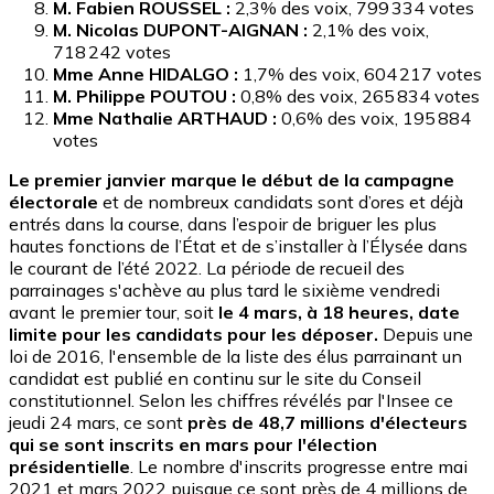
M. Fabien ROUSSEL :
2,3% des voix, 799 334 votes
M. Nicolas DUPONT-AIGNAN :
2,1% des voix,
718 242 votes
Mme Anne HIDALGO :
1,7% des voix, 604 217 votes
M. Philippe POUTOU :
0,8% des voix, 265 834 votes
Mme Nathalie ARTHAUD :
0,6% des voix, 195 884
votes
Le premier janvier marque le début de la campagne
électorale
et de nombreux candidats sont d’ores et déjà
entrés dans la course, dans l’espoir de briguer les plus
hautes fonctions de l’État et de s’installer à l’Élysée dans
le courant de l’été 2022. La période de recueil des
parrainages s'achève au plus tard le sixième vendredi
avant le premier tour, soit
le 4 mars, à 18 heures, date
limite pour les candidats pour les déposer.
Depuis une
loi de 2016, l'ensemble de la liste des élus parrainant un
candidat est publié en continu sur le site du Conseil
constitutionnel. Selon les chiffres révélés par l'Insee ce
jeudi 24 mars, ce sont
près de 48,7 millions d'électeurs
qui se sont inscrits en mars pour l'élection
présidentielle
. Le nombre d'inscrits progresse entre mai
2021 et mars 2022 puisque ce sont près de 4 millions de