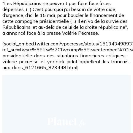
"Les Républicains ne peuvent pas faire face à ces
dépenses. (...) C’est pourquoi j’ai besoin de votre aide,
d’urgence, d’ici le 15 mai, pour boucler le financement de
cette campagne présidentielle (…) Il en va de la survie des
Républicains, et au-delà de celui de la droite républicaine",
a annoncé face à la presse Valérie Pécresse.
[social_embed:twitter.com/vpecresse/status/151343498
ref_src=twsrc%5Etfw%7Ctwcamp%5Etweetembed%7Ctw
presidentielle-dans-des-situations-financieres-critiques-
valerie-pecresse-et-yannick-jadot-appellent-les-francais-
aux-dons_6121665_823448.html]