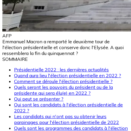
AFP
Emmanuel Macron a remporté le deuxième tour de
l'élection présidentielle et conserve donc l'Elysée. A quoi
ressemblera la fin du quinquennat ?
SOMMAIRE
Présidentielle 2022 : les dernières actualités
Quand aura lieu l'élection présidentielle en 2022 ?
Comment se déroule l'élection présidentielle ?
Quels seront les pouvoirs du président ou de la
présidente qui sera élu(e) en 2022 ?
Qui peut se présenter ?
Qui sont les candidats à l'élection présidentielle de
2022 ?
Les candidats qui n'ont pas su obtenir leurs
parainages pour l'élection présidentielle de 2022
Quels sont les programmes des candidats à l'élection