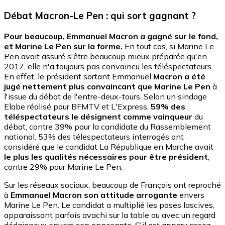
Débat Macron-Le Pen : qui sort gagnant ?
Pour beaucoup, Emmanuel Macron a gagné sur le fond,
et Marine Le Pen sur la forme.
En tout cas, si Marine Le
Pen avait assuré s'être beaucoup mieux préparée qu'en
2017, elle n'a toujours pas convaincu les téléspectateurs.
En effet, le président sortant Emmanuel
Macron a été
jugé nettement plus convaincant que Marine Le Pen
à
l'issue du débat de l'entre-deux-tours. Selon un sindage
Elabe réalisé pour BFMTV et L'Express,
59% des
téléspectateurs le désignent comme vainqueur
du
débat, contre 39% pour la candidate du Rassemblement
national. 53% des télespectateurs interrogés ont
considéré que le candidat La République en Marche avait
le plus les qualités nécessaires pour être président
,
contre 29% pour Marine Le Pen.
Sur les réseaux sociaux, beaucoup de Français ont reproché
à
Emmanuel Macron son attitude arrogante
envers
Marine Le Pen. Le candidat a multiplié les poses lascives,
apparaissant parfois avachi sur la table ou avec un regard
dédaigneux envers son opposante. S'il est apparu assez