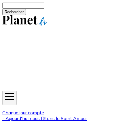
Aller au contenu principal
Rechercher
Jeux
Météo
Horoscope
Newsletters
Chaque jour compte
- Aujourd'hui nous fêtons la
Saint Amour