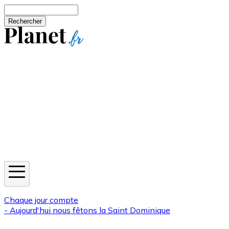
Aller au contenu principal
Rechercher
Jeux
Météo
Horoscope
Newsletters
Chaque jour compte
- Aujourd'hui nous fêtons la
Saint Dominique