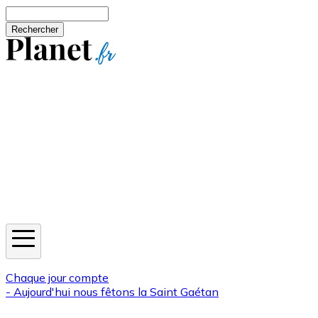
Aller au contenu principal
Rechercher
Jeux
Météo
Horoscope
Newsletters
Chaque jour compte
- Aujourd'hui nous fêtons la
Saint Gaétan