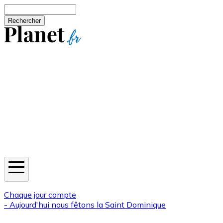
Aller au contenu principal
Rechercher
Jeux
Météo
Horoscope
Newsletters
Chaque jour compte
- Aujourd'hui nous fêtons la
Saint Dominique