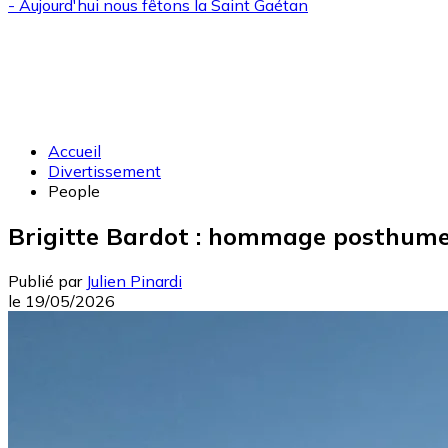
- Aujourd'hui nous fêtons la
Saint Gaétan
Accueil
Divertissement
People
Brigitte Bardot : hommage posthume 
Publié par
Julien Pinardi
le
19/05/2026