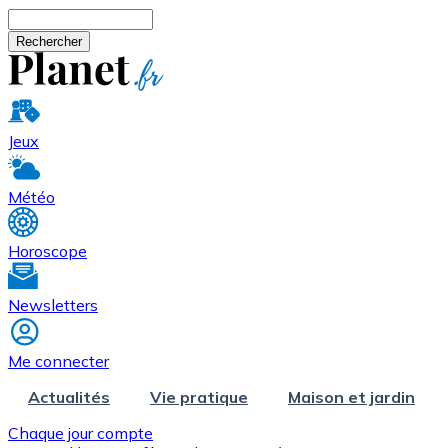
Aller au contenu principal
Rechercher
Jeux
Météo
Horoscope
Newsletters
Me connecter
Actualités
Vie pratique
Maison et jardin
Chaque jour compte