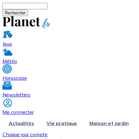
Aller au contenu principal
Rechercher
Jeux
Météo
Horoscope
Newsletters
Me connecter
Actualités
Vie pratique
Maison et jardin
Chaque jour compte