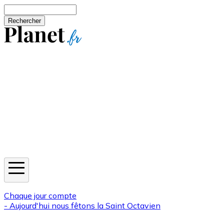
Aller au contenu principal
Rechercher
Jeux
Météo
Horoscope
Newsletters
Chaque jour compte
- Aujourd'hui nous fêtons la
Saint Octavien