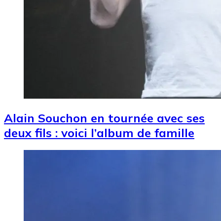
Alain Souchon en tournée avec ses
deux fils : voici l’album de famille
Image