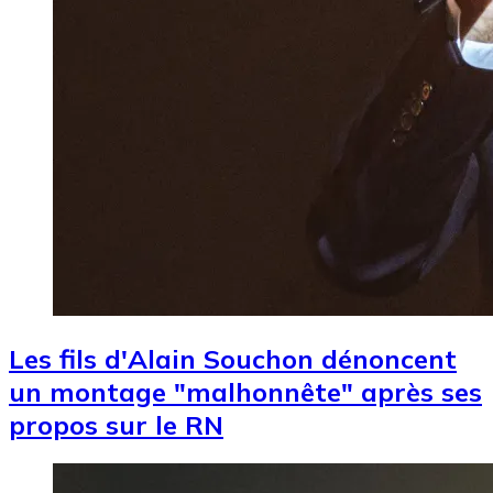
Les fils d'Alain Souchon dénoncent
un montage "malhonnête" après ses
propos sur le RN
Image