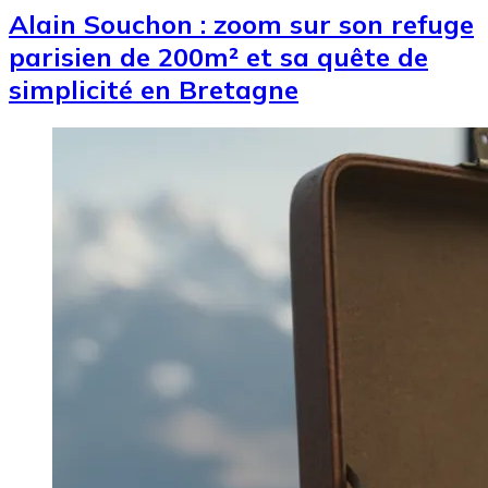
Alain Souchon : zoom sur son refuge
parisien de 200m² et sa quête de
simplicité en Bretagne
Image