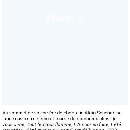
Au sommet de sa carrière de chanteur, Alain Souchon se
lance aussi au cinéma et tourne de nombreux films :
Je
vous aime, Tout feu tout flamme, L’Amour en fuite, L’été
meurtrier
… Côté musique, il sort
C’est déjà ça
en 1993,