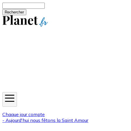
Aller au contenu principal
Rechercher
Jeux
Météo
Horoscope
Newsletters
Chaque jour compte
- Aujourd'hui nous fêtons la
Saint Amour