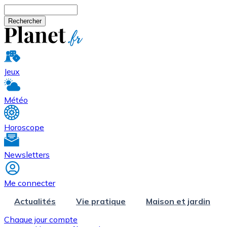
Aller au contenu principal
Rechercher
Jeux
Météo
Horoscope
Newsletters
Me connecter
Actualités
Vie pratique
Maison et jardin
Chaque jour compte