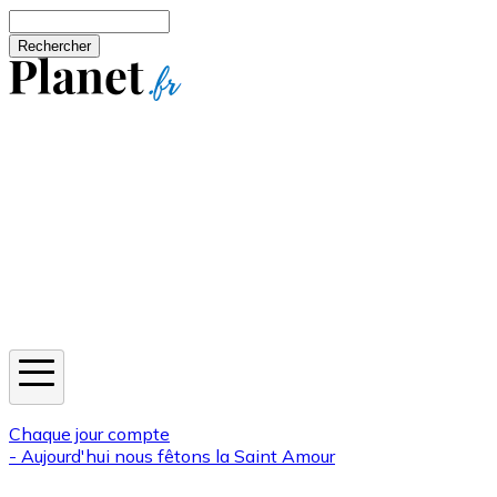
Aller au contenu principal
Rechercher
Jeux
Météo
Horoscope
Newsletters
Chaque jour compte
- Aujourd'hui nous fêtons la
Saint Amour