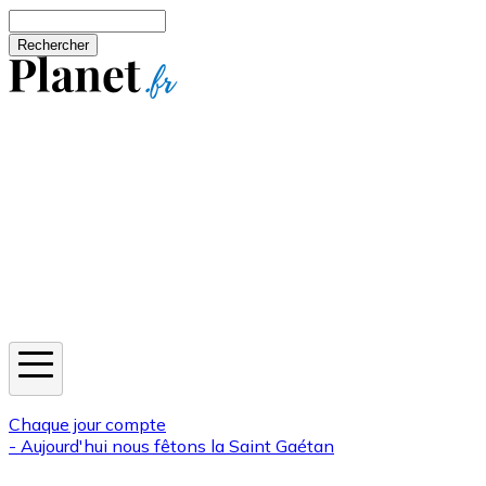
Aller au contenu principal
Rechercher
Jeux
Météo
Horoscope
Newsletters
Chaque jour compte
- Aujourd'hui nous fêtons la
Saint Gaétan