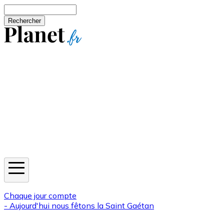
Aller au contenu principal
Rechercher
Jeux
Météo
Horoscope
Newsletters
Chaque jour compte
- Aujourd'hui nous fêtons la
Saint Gaétan