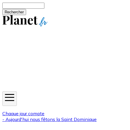
Aller au contenu principal
Rechercher
Jeux
Météo
Horoscope
Newsletters
Chaque jour compte
- Aujourd'hui nous fêtons la
Saint Dominique